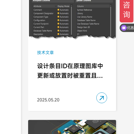
需要
优惠
技术文章
设计条目ID在原理图库中
更新或放置时被重置且丢
失

2025.05.20