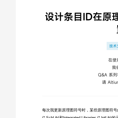
设计条目ID在原
技术
在使用
我
Q&A 系
请 Al
每次我更新原理图符号时，某些原理图符号的设
(*.SchLib)和Integrated Libraries (