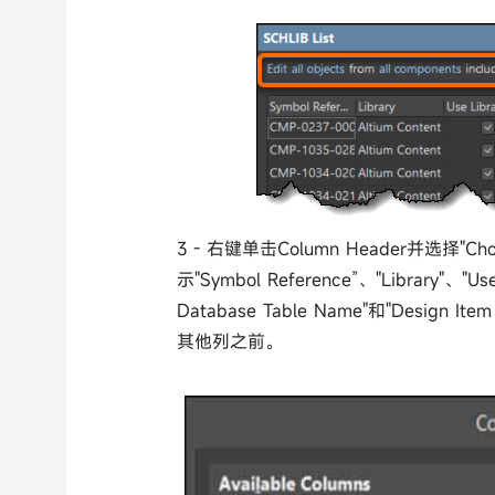
3 - 右键单击Column Header并选择"Choo
示"Symbol Reference”、"Library"、"Us
Database Table Name"和"Des
其他列之前。