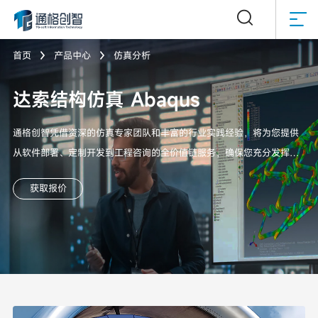


首页
产品中心
仿真分析


达索结构仿真 Abaqus
通格创智凭借资深的仿真专家团队和丰富的行业实践经验，将为您提供
从软件部署、定制开发到工程咨询的全价值链服务，确保您充分发挥
Abaqus这一强大FEA工具的价值，在数字化竞争中赢得先机
获取报价