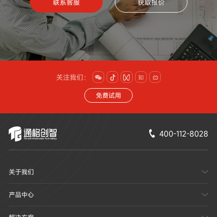
联系客服
获取报价
关注我们：





免费试用
400-112-8028

关于我们

产品中心
