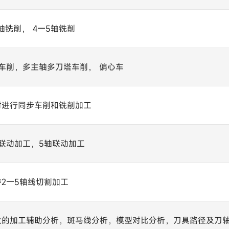
5轴铣削， 4一5轴铣削
轴车削，多主轴多刀塔车削， 偏心车
时进行同步车削和铣削加工
轴联动加工，5轴联动加工
持2一5轴线切割加工
大的加工辅助分析，斑马线分析，模型对比分析，刀具路径及刀轴