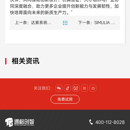
同深度融合，助力更多企业提升创新能力与发展韧性，加
快培育面向未来的新质生产力。”
上一条：达索系统走
下一条：SIMULIA 一

进广汽：共探AI赋能汽
文读懂｜精准把控整
车产业创新路径
车设计的平衡之道
相关资讯
关注我们：





免费试用
400-112-8028
