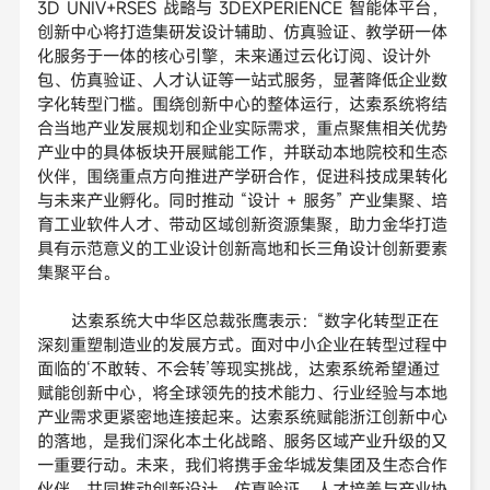
3D UNIV+RSES 战略与 3DEXPERIENCE 智能体平台，
创新中心将打造集研发设计辅助、仿真验证、教学研一体
化服务于一体的核心引擎，未来通过云化订阅、设计外
包、仿真验证、人才认证等一站式服务，显著降低企业数
字化转型门槛。围绕创新中心的整体运行，达索系统将结
合当地产业发展规划和企业实际需求，重点聚焦相关优势
产业中的具体板块开展赋能工作，并联动本地院校和生态
伙伴，围绕重点方向推进产学研合作，促进科技成果转化
与未来产业孵化。同时推动 “设计 + 服务” 产业集聚、培
育工业软件人才、带动区域创新资源集聚，助力金华打造
具有示范意义的工业设计创新高地和长三角设计创新要素
集聚平台。
达索系统大中华区总裁张鹰表示：“数字化转型正在
深刻重塑制造业的发展方式。面对中小企业在转型过程中
面临的‘不敢转、不会转’等现实挑战，达索系统希望通过
赋能创新中心，将全球领先的技术能力、行业经验与本地
产业需求更紧密地连接起来。达索系统赋能浙江创新中心
的落地，是我们深化本土化战略、服务区域产业升级的又
一重要行动。未来，我们将携手金华城发集团及生态合作
伙伴，共同推动创新设计、仿真验证、人才培养与产业协