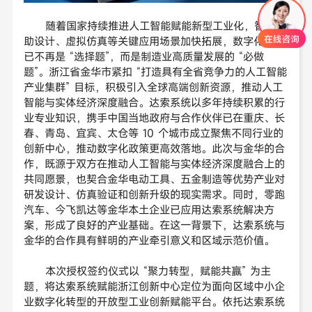
随着国家持续推进人工智能赋能新型工业化，智能辅
助设计、虚拟仿真等关键应用场景加快拓展，数字化转型
已不再是 “选择题”，而是制造业高质量发展的 “必做
题”。浙江省金华市紧扣 “打造具有全省竞争力的人工智能
产业集群” 目标，积极引入全球高端创新资源，推动人工
智能与实体经济深度融合。达索系统以多年持续积累的行
业专业知识，携手中国当地政府与合作伙伴已在重庆、长
春、青岛、宜宾、太仓等 10 个城市成立聚焦不同行业的
创新中心，推动数字化政策更高效落地。此次与金华的合
作，既源于双方在推动人工智能与实体经济深度融合上的
共同愿景，也契合金华电动工具、五金制造等优势产业对
研发设计、仿真验证和创新升级的现实需求。同时，零跑
汽车、今飞凯达等金华本土企业已应用达索系统解决方
案，形成了良好的产业基础。在这一背景下，达索系统与
金华的合作具有鲜明的产业牵引意义和区域示范价值。
本次授权签约仪式以 “聚力转型，赋能共赢” 为主
题，将达索系统赋能浙江创新中心定位为面向区域中小企
业数字化转型的开放型工业创新赋能平台。依托达索系统