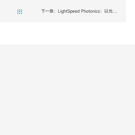
下一条：LightSpeed Photonics：以光速

推进数据传输技术，SOLIDWORKS助力
创新