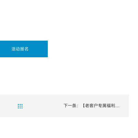
活动报名
下一条：【老客户专属福利】

SOLIDWORKS 装配体应用及效率工具 线